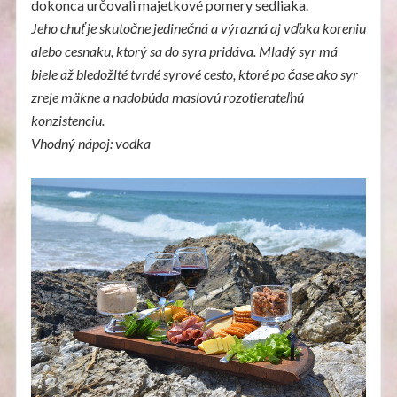
dokonca určovali majetkové pomery sedliaka.
Jeho chuť je skutočne jedinečná a výrazná aj vďaka koreniu
alebo cesnaku, ktorý sa do syra pridáva. Mladý syr má
biele až bledožlté tvrdé syrové cesto, ktoré po čase ako syr
zreje mäkne a nadobúda maslovú rozotierateľnú
konzistenciu.
Vhodný nápoj: vodka