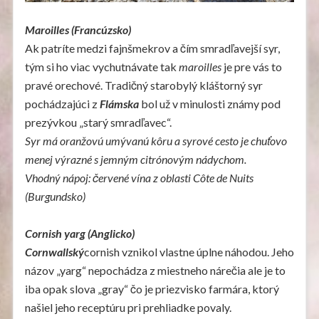
Maroilles (Francúzsko)
Ak patríte medzi fajnšmekrov a čím smradľavejší syr,
tým si ho viac vychutnávate tak
maroilles
je pre vás to
pravé orechové. Tradičný starobylý kláštorný syr
pochádzajúci z
Flámska
bol už v minulosti známy pod
prezývkou „starý smradľavec“.
Syr má oranžovú umývanú kôru a syrové cesto je chuťovo
menej výrazné s jemným citrónovým nádychom.
Vhodný nápoj: červené vína z oblasti Côte de Nuits
(Burgundsko)
Cornish yarg (Anglicko)
Cornwallský
cornish vznikol vlastne úplne náhodou. Jeho
názov „yarg“ nepochádza z miestneho nárečia ale je to
iba opak slova „gray“ čo je priezvisko farmára, ktorý
našiel jeho receptúru pri prehliadke povaly.