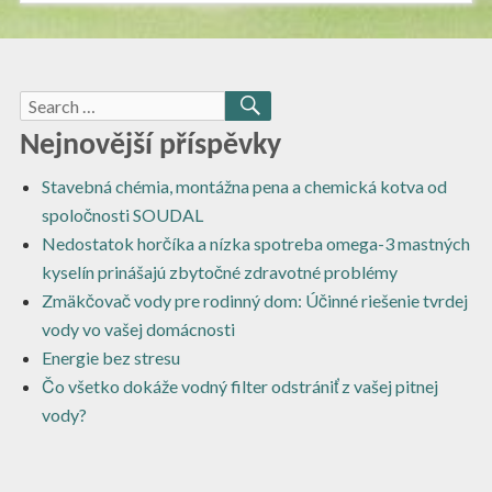
Search
SEARCH
for:
Nejnovější příspěvky
Stavebná chémia, montážna pena a chemická kotva od
spoločnosti SOUDAL
Nedostatok horčíka a nízka spotreba omega-3 mastných
kyselín prinášajú zbytočné zdravotné problémy
Zmäkčovač vody pre rodinný dom: Účinné riešenie tvrdej
vody vo vašej domácnosti
Energie bez stresu
Čo všetko dokáže vodný filter odstrániť z vašej pitnej
vody?