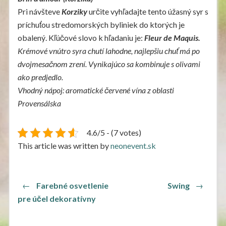
Pri návšteve
Korziky
určite vyhľadajte tento úžasný syr s
príchuťou stredomorských byliniek do ktorých je
obalený. Kľúčové slovo k hľadaniu je:
Fleur de Maquis.
Krémové vnútro syra chutí lahodne, najlepšiu chuť má po
dvojmesačnom zrení. Vynikajúco sa kombinuje s olivami
ako predjedlo.
Vhodný nápoj: aromatické červené vína z oblasti
Provensálska
4.6/5 - (7 votes)
This article was written by
neonevent.sk
Navigace
Previous
Next
←
Farebné osvetlenie
Swing
→
post:
post:
pro
pre účel dekoratívny
příspěvek