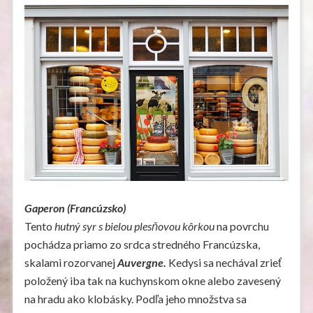
Gaperon (Francúzsko)
Tento
hutný syr s bielou plesňovou kôrkou
na povrchu
pochádza priamo zo srdca stredného Francúzska,
skalami rozorvanej
Auvergne.
Kedysi sa nechával zrieť
položený iba tak na kuchynskom okne alebo zavesený
na hradu ako klobásky. Podľa jeho množstva sa