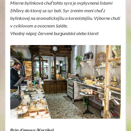
Mierne bylinková chuť tohto syra je ovplyvnená listami
žihľavy do ktorej sa syr balí. Syr zrením mení chuť z
bylinkovej na aromatickejšiu a korenistejšiu. Výborne chutí
v cviklovom a ovocnom šaláte.
Vhodný nápoj: červené burgundské alebo klaret
Brin d‘amour (Korzika)