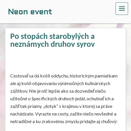
ME
Neon event
Po stopách starobylých a
neznámych druhov syrov
Cestovať sa dá kvôli oddychu, historickým pamiatkam
ale aj kvôli objavovaniu výnimočných kulinárskych
zážitkov. Nie je nič lepšie ako sa dozvedieť niečo
užitočné o špecifických druhoch jedál, ochutnať ich a
zažiť tak priamy „dotyk“ s krajinou v ktorej sa práve
nachádzate. Vyrazte na cesty, zažite niečo nevšedné a
netradičné a ku zrakovému zmyslu pridajte aj chuťový: