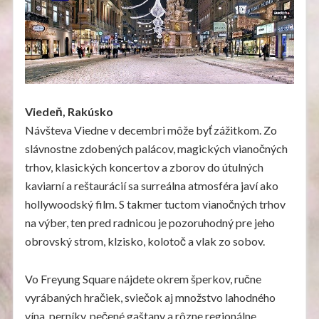
Viedeň, Rakúsko
Návšteva Viedne v decembri môže byť zážitkom. Zo
slávnostne zdobených palácov, magických vianočných
trhov, klasických koncertov a zborov do útulných
kaviarní a reštaurácií sa surreálna atmosféra javí ako
hollywoodský film. S takmer tuctom vianočných trhov
na výber, ten pred radnicou je pozoruhodný pre jeho
obrovský strom, klzisko, kolotoč a vlak zo sobov.
Vo Freyung Square nájdete okrem šperkov, ručne
vyrábaných hračiek, sviečok aj množstvo lahodného
vína, perníky, pečené gaštany a rôzne regionálne