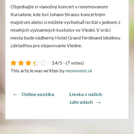
Objednajte si vianočný koncert v renomovanom
Kursalone, kde bol Johann Strauss koncertným
majstrom alebo si môžete vychutnať recitál v jednom z
mnohých významných kostolov vo Viedni. V srdci
mesta bude nádherný Hotel Grand Ferdinand ideálnou
základňou pre objavovanie Viedne.
3.4/5 - (7 votes)
This article was written by
neonevent.sk
Navigace
Previous
←
Online exotika
Lieska v našich
post:
Next
pro
záhradách
→
post:
příspěvek