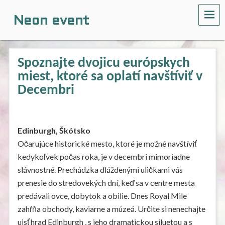
ME
Neon event
Spoznajte dvojicu európskych
miest, ktoré sa oplatí navštíviť v
Decembri
Edinburgh, Škótsko
Očarujúce historické mesto, ktoré je možné navštíviť
kedykoľvek počas roka, je v decembri mimoriadne
slávnostné. Prechádzka dláždenými uličkami vás
prenesie do stredovekých dní, keď sa v centre mesta
predávali ovce, dobytok a obilie. Dnes Royal Mile
zahŕňa obchody, kaviarne a múzeá. Určite si nenechajte
ujsť hrad Edinburgh , s jeho dramatickou siluetou a s