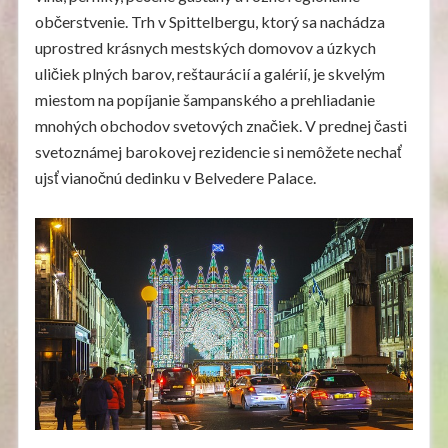
občerstvenie. Trh v Spittelbergu, ktorý sa nachádza
uprostred krásnych mestských domovov a úzkych
uličiek plných barov, reštaurácií a galérií, je skvelým
miestom na popíjanie šampanského a prehliadanie
mnohých obchodov svetových značiek. V prednej časti
svetoznámej barokovej rezidencie si nemôžete nechať
ujsť vianočnú dedinku v Belvedere Palace.