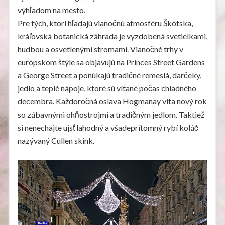
výhľadom na mesto.
Pre tých, ktorí hľadajú vianočnú atmosféru Škótska,
kráľovská botanická záhrada je vyzdobená svetielkami,
hudbou a osvetlenými stromami. Vianočné trhy v
európskom štýle sa objavujú na Princes Street Gardens
a George Street a ponúkajú tradičné remeslá, darčeky,
jedlo a teplé nápoje, ktoré sú vítané počas chladného
decembra. Každoročná oslava Hogmanay víta nový rok
so zábavnými ohňostrojmi a tradičným jedlom. Taktiež
si nenechajte ujsť lahodný a všadeprítomný rybí koláč
nazývaný Cullen skink.