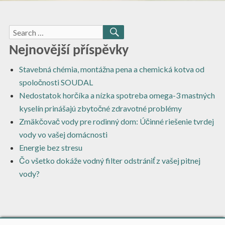
Search
SEARCH
for:
Nejnovější příspěvky
Stavebná chémia, montážna pena a chemická kotva od
spoločnosti SOUDAL
Nedostatok horčíka a nízka spotreba omega-3 mastných
kyselín prinášajú zbytočné zdravotné problémy
Zmäkčovač vody pre rodinný dom: Účinné riešenie tvrdej
vody vo vašej domácnosti
Energie bez stresu
Čo všetko dokáže vodný filter odstrániť z vašej pitnej
vody?