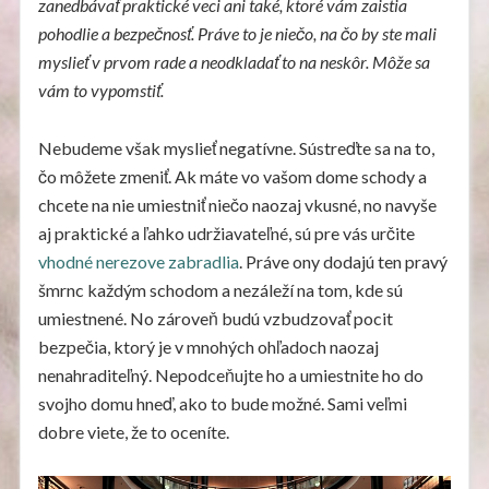
zanedbávať praktické veci ani také, ktoré vám zaistia
pohodlie a bezpečnosť. Práve to je niečo, na čo by ste mali
myslieť v prvom rade a neodkladať to na neskôr. Môže sa
vám to vypomstiť.
Nebudeme však myslieť negatívne. Sústreďte sa na to,
čo môžete zmeniť. Ak máte vo vašom dome schody a
chcete na nie umiestniť niečo naozaj vkusné, no navyše
aj praktické a ľahko udržiavateľné, sú pre vás určite
vhodné nerezove zabradlia
. Práve ony dodajú ten pravý
šmrnc každým schodom a nezáleží na tom, kde sú
umiestnené. No zároveň budú vzbudzovať pocit
bezpečia, ktorý je v mnohých ohľadoch naozaj
nenahraditeľný. Nepodceňujte ho a umiestnite ho do
svojho domu hneď, ako to bude možné. Sami veľmi
dobre viete, že to oceníte.