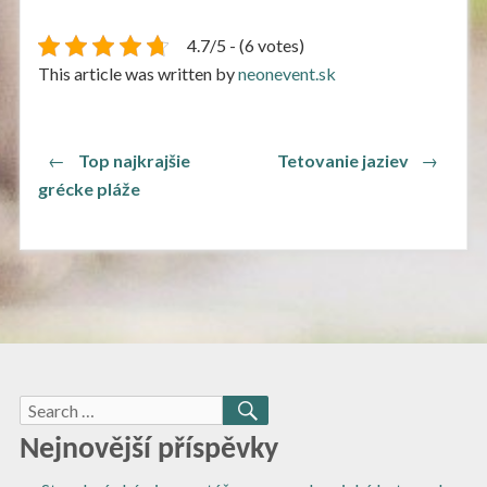
4.7/5 - (6 votes)
This article was written by
neonevent.sk
Navigace
Previous
Next
←
Top najkrajšie
Tetovanie jaziev
→
post:
post:
pro
grécke pláže
příspěvek
Search
SEARCH
for:
Nejnovější příspěvky