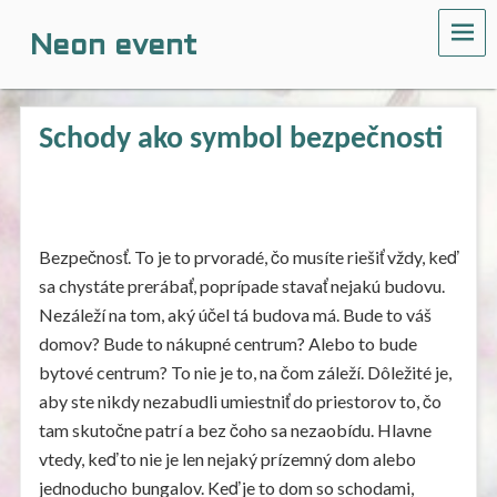
ME
Neon event
Schody ako symbol bezpečnosti
Bezpečnosť. To je to prvoradé, čo musíte riešiť vždy, keď
sa chystáte prerábať, poprípade stavať nejakú budovu.
Nezáleží na tom, aký účel tá budova má. Bude to váš
domov? Bude to nákupné centrum? Alebo to bude
bytové centrum? To nie je to, na čom záleží. Dôležité je,
aby ste nikdy nezabudli umiestniť do priestorov to, čo
tam skutočne patrí a bez čoho sa nezaobídu. Hlavne
vtedy, keď to nie je len nejaký prízemný dom alebo
jednoducho bungalov. Keď je to dom so schodami,