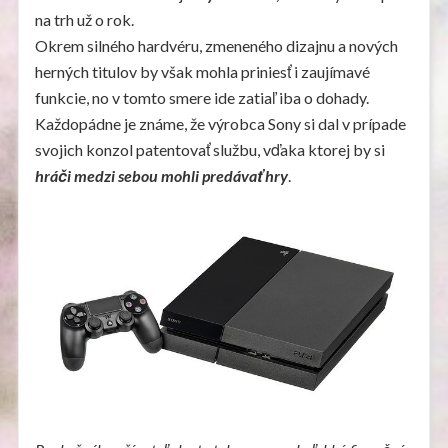
na trh už o rok.
Okrem silného hardvéru, zmeneného dizajnu a nových
herných titulov by však mohla priniesť i zaujímavé
funkcie, no v tomto smere ide zatiaľ iba o dohady.
Každopádne je známe, že výrobca Sony si dal v prípade
svojich konzol patentovať službu, vďaka ktorej by si
hráči medzi sebou mohli predávať hry
.