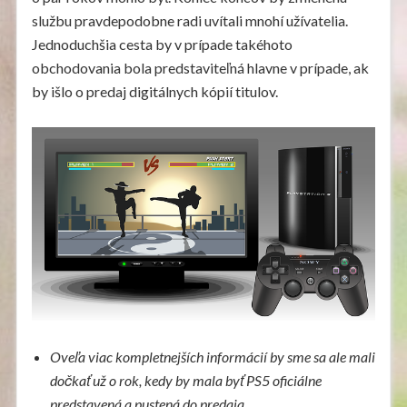
službu pravdepodobne radi uvítali mnohí užívatelia.
Jednoduchšia cesta by v prípade takéhoto
obchodovania bola predstaviteľná hlavne v prípade, ak
by išlo o predaj digitálnych kópií titulov.
Oveľa viac kompletnejších informácií by sme sa ale mali
dočkať už o rok, kedy by mala byť PS5 oficiálne
predstavená a pustená do predaja.