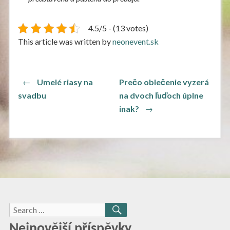
4.5/5 - (13 votes)
This article was written by
neonevent.sk
Navigace
Previous
←
Umelé riasy na
Prečo oblečenie vyzerá
post:
pro
svadbu
na dvoch ľuďoch úplne
Next
inak?
→
příspěvek
post:
Search
SEARCH
for:
Nejnovější příspěvky