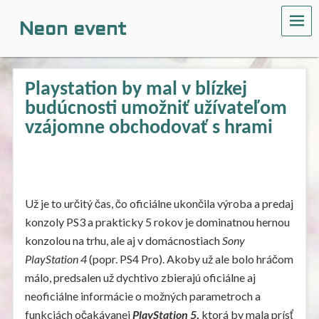
ME
Neon event
Playstation by mal v blízkej
budúcnosti umožniť užívateľom
vzájomne obchodovať s hrami
Už je to určitý čas, čo oficiálne ukončila výroba a predaj
konzoly PS3 a prakticky 5 rokov je dominatnou hernou
konzolou na trhu, ale aj v domácnostiach
Sony
PlayStation 4
(popr. PS4 Pro). Akoby už ale bolo hráčom
málo, predsalen už dychtivo zbierajú oficiálne aj
neoficiálne informácie o možných parametroch a
funkciách očakávanej
PlayStation 5
,
ktorá by mala prísť