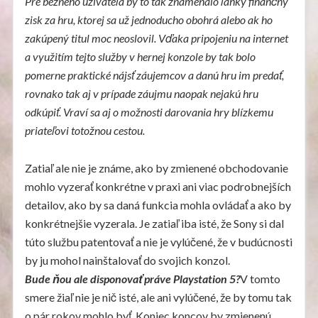
Pre bežného užívateľa by to tak znamenalo ľahký finančný
zisk za hru, ktorej sa už jednoducho obohrá alebo ak ho
zakúpený titul moc neoslovil. Vďaka pripojeniu na internet
a využitím tejto služby v hernej konzole by tak bolo
pomerne praktické nájsť záujemcov a danú hru im predať,
rovnako tak aj v prípade záujmu naopak nejakú hru
odkúpiť. Vraví sa aj o možnosti darovania hry blízkemu
priateľovi totožnou cestou.
Zatiaľ ale nie je známe, ako by zmienené obchodovanie
mohlo vyzerať konkrétne v praxi ani viac podrobnejších
detailov, ako by sa daná funkcia mohla ovládať a ako by
konkrétnejšie vyzerala. Je zatiaľ iba isté, že Sony si dal
túto službu patentovať a nie je vylúčené, že v budúcnosti
by ju mohol nainštalovať do svojich konzol.
Bude ňou ale disponovať práve Playstation 5?
V tomto
smere žiaľ nie je nič isté, ale ani vylúčené, že by tomu tak
o pár rokov mohlo byť. Koniec koncov by zmienenú