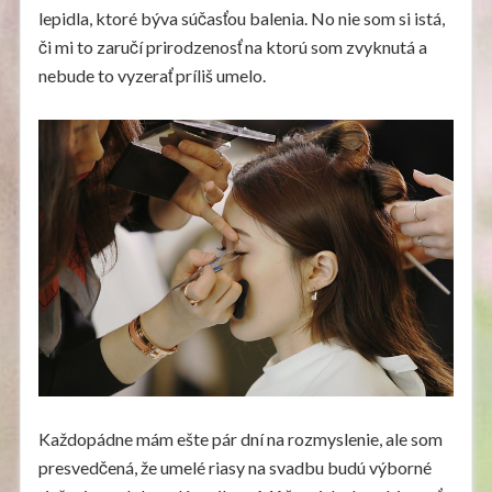
lepidla, ktoré býva súčasťou balenia. No nie som si istá,
či mi to zaručí prirodzenosť na ktorú som zvyknutá a
nebude to vyzerať príliš umelo.
Každopádne mám ešte pár dní na rozmyslenie, ale som
presvedčená, že umelé riasy na svadbu budú výborné