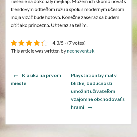
riešenie na dokonalý mejkap. Môžem ich skombinovať s
trendovým odtieňom rúžu a spolu s moderným účesom
moja vizáž bude hotová. Konečne zase raz sa budem
cítiť ako princezná. Už teraz sa teším.
4.3/5 - (7 votes)
This article was written by
neonevent.sk
Navigace
Previous
←
Klasika na prvom
Playstation by mal v
post:
pro
mieste
blízkej budúcnosti
umožniť užívateľom
příspěvek
vzájomne obchodovať s
Next
hrami
→
post: