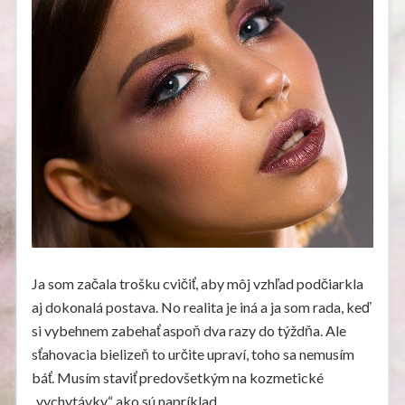
Ja som začala trošku cvičiť, aby môj vzhľad podčiarkla
aj dokonalá postava. No realita je iná a ja som rada, keď
si vybehnem zabehať aspoň dva razy do týždňa. Ale
sťahovacia bielizeň to určite upraví, toho sa nemusím
báť. Musím staviť predovšetkým na kozmetické
„vychytávky“ ako sú napríklad
.