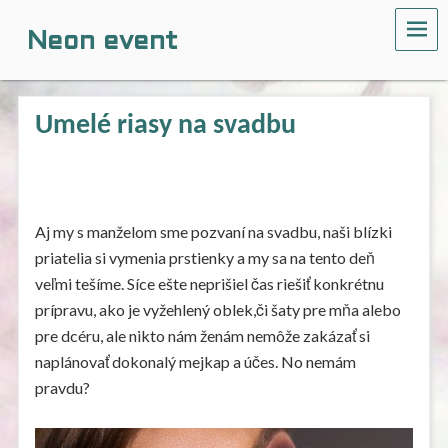
ME
Neon event
Umelé riasy na svadbu
Aj my s manželom sme pozvaní na svadbu, naši blízki
priatelia si vymenia prstienky a my sa na tento deň
veľmi tešíme. Síce ešte neprišiel čas riešiť konkrétnu
prípravu, ako je vyžehlený oblek,či šaty pre mňa alebo
pre dcéru, ale nikto nám ženám nemôže zakázať si
naplánovať dokonalý mejkap a účes. No nemám
pravdu?