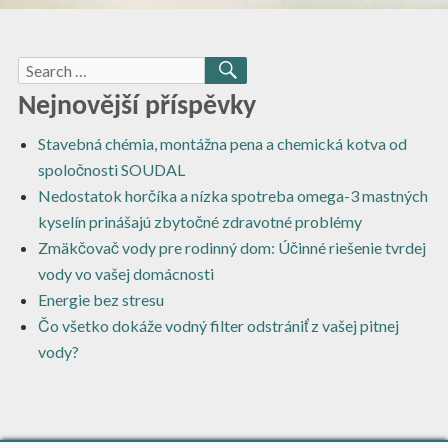
Search
SEARCH
for:
Nejnovější příspěvky
Stavebná chémia, montážna pena a chemická kotva od
spoločnosti SOUDAL
Nedostatok horčíka a nízka spotreba omega-3 mastných
kyselín prinášajú zbytočné zdravotné problémy
Zmäkčovač vody pre rodinný dom: Účinné riešenie tvrdej
vody vo vašej domácnosti
Energie bez stresu
Čo všetko dokáže vodný filter odstrániť z vašej pitnej
vody?