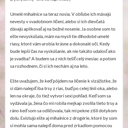
Umelé mihalnice sa teraz nosia. V obľube ich mávajú
nevesty v svadobnom líčení, alebo si ich dievčatá
dávajú aplikovať aj na bežné nosenie. Ja osobne som to
ešte nevyskúšala, mám na mysli tie dlhodobé umelé
riasy, ktoré vám urobia krásne a dokonalé oči. Kedy
bude lepší čas na vyskúšanie, ak nie takáto udalosť ako
je svadba? A budem sa z nich tešiť celý mesiac a potom
sa rozhodnem, či si ich nechám aj na leto.
Ešte uvažujem, že keď pôjdem na líčenie k vizážistke, že
si dám nalepiť iba trsy z rias, buď po celej línii oka, alebo
len na okraje, čo tiež vytvorí sexi pohľad. Keď som sa
vydávala ja, žena čo mi robila mejkap zvolila tieto trsy a
ráno keď som sa odličovala, tak mi pekne zišli dotykom
dolu. Existujú ešte aj mihalnice z drogérie, ktoré by som
si mohla sama nalepiť doma pred zrkadlom pomocou