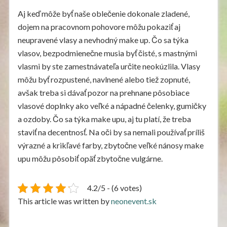
Aj keď môže byť naše oblečenie dokonale zladené,
dojem na pracovnom pohovore môžu pokaziť aj
neupravené vlasy a nevhodný make up. Čo sa týka
vlasov, bezpodmienečne musia byť čisté, s mastnými
vlasmi by ste zamestnávateľa určite neokúzlila. Vlasy
môžu byť rozpustené, navlnené alebo tiež zopnuté,
avšak treba si dávať pozor na prehnane pôsobiace
vlasové doplnky ako veľké a nápadné čelenky, gumičky
a ozdoby. Čo sa týka make upu, aj tu platí, že treba
staviť na decentnosť. Na oči by sa nemali používať príliš
výrazné a krikľavé farby, zbytočne veľké nánosy make
upu môžu pôsobiť opäť zbytočne vulgárne.
4.2/5 - (6 votes)
This article was written by
neonevent.sk