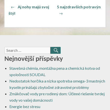
Navigace
Previous
Next
←
Aj nohy majú svoj
5 najzdravších potravýn
post:
post:
pro
štýl
→
příspěvek
Search
SEARCH
for:
Nejnovější příspěvky
Stavebná chémia, montážna pena a chemická kotva od
spoločnosti SOUDAL
Nedostatok horčíka a nízka spotreba omega-3 mastných
kyselín prinášajú zbytočné zdravotné problémy
Zmäkčovač vody pre rodinný dom: Účinné riešenie tvrdej
vody vo vašej domácnosti
Energie bez stresu