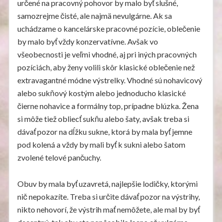
určené na pracovný pohovor by malo byť slušné,
samozrejme čisté, ale najmä nevulgárne. Ak sa
uchádzame o kancelárske pracovné pozície, oblečenie
by malo byť vždy konzervatívne. Avšak vo
všeobecnosti je veľmi vhodné, aj pri iných pracovných
pozíciách, aby ženy volili skôr klasické oblečenie než
extravagantné módne výstrelky. Vhodné sú nohavicový
alebo sukňový kostým alebo jednoducho klasické
čierne nohavice a formálny top, prípadne blúzka. Žena
si môže tiež obliecť sukňu alebo šaty, avšak treba si
dávať pozor na dĺžku sukne, ktorá by mala byť jemne
pod kolená a vždy by mali byť k sukni alebo šatom
zvolené telové pančuchy.
Obuv by mala byť uzavretá, najlepšie lodičky, ktorými
nič nepokazíte. Treba si určite dávať pozor na výstrihy,
nikto nehovorí, že výstrih mať nemôžete, ale mal by byť