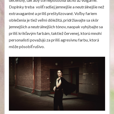
decentný, tak aby ste nepôsobila lacno až vulgárne.
Doplnky treba voliť radšej jemnejšie a neutrálnejšie než
extravagantné a príliš preštylizované. Voľby fariem
oblečenia je tiež veľmi dôležitá, pridržiavajte sa skôr
jemnejších a neutrálnejších tónov, naopak vyhýbajte sa
príliš krikľavým farbám, taktiež červenej, ktorú mnohí
personalisti považujú za príliš agresívnu farbu, ktorá
môže pôsobiť rušivo.