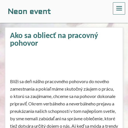
ME
Neon event
Ako sa obliecť na pracovný
pohovor
Blíži sa deň nášho pracovného pohovoru do nového
zamestnania a pokiaľ máme skutočný záujem o prácu,
o ktorú sa zaujímame, chceme sa na pohovor dokonale
pripraviť. Okrem verbálneho a neverbálneho prejavu a
preukázania našich schopností v tom najlepšom svetle,
by sme nemali zabúdať ani na správne oblečenie, ktoré
tiež dotvára určitý dojem o nás. Aj keď sa móda a trendy