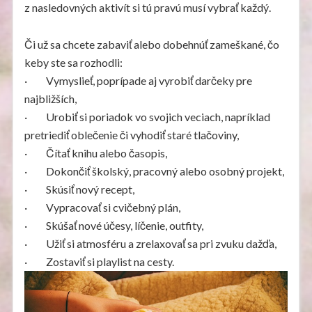
z nasledovných aktivít si tú pravú musí vybrať každý.
Či už sa chcete zabaviť alebo dobehnúť zameškané, čo
keby ste sa rozhodli:
· Vymyslieť, poprípade aj vyrobiť darčeky pre
najbližších,
· Urobiť si poriadok vo svojich veciach, napríklad
pretriediť oblečenie či vyhodiť staré tlačoviny,
· Čítať knihu alebo časopis,
· Dokončiť školský, pracovný alebo osobný projekt,
· Skúsiť nový recept,
· Vypracovať si cvičebný plán,
· Skúšať nové účesy, líčenie, outfity,
· Užiť si atmosféru a zrelaxovať sa pri zvuku dažďa,
· Zostaviť si playlist na cesty.