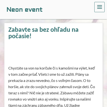
ME
Neon event
Zabavte sa bez ohľadu na
počasie!
Chystáte sa von na korčule či s kamošmi na výlet, keď
v tom začne pršať. Všetci sme to už zažili. Plány sa
prekazia a zrazu nevedno, čo s voľným časom. O to
horšie, ak ste do svojich plánov zahrnuli svoje deti. Čo
teraz s nimi? Nič nie je stratené. Zábavu môžete zažiť
rovnako vo vnútri ako aj vonku. Inšpirujte sa našimi
tipmi na záchranu zábavného dňa. Už žiadne