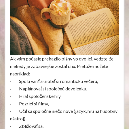
Ak vám počasie prekazilo plány vo dvojici, vedzte, že
niekedy je zábavnejšie zostať dnu. Pretože môžete
napríklad:
· Spolu variť a urobiť si romantickú večeru,
· Naplánovať si spoločnú dovolenku,
· Hrať spoločenské hry,
· Pozrieť si filmy,
· Učiť sa spoločne niečo nové (jazyk, hru na hudobný
nástroj),
· Zbližovať sa.