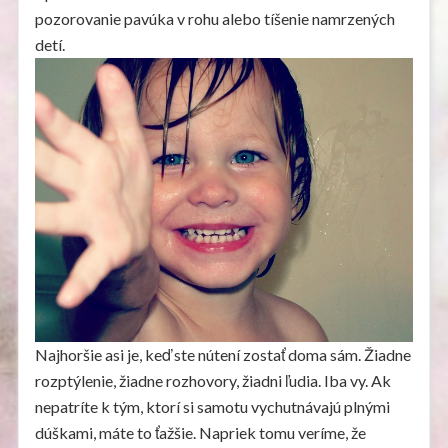
pozorovanie pavúka v rohu alebo tíšenie namrzených
detí.
Najhoršie asi je, keď ste nútení zostať doma sám. Žiadne
rozptýlenie, žiadne rozhovory, žiadni ľudia. Iba vy. Ak
nepatríte k tým, ktorí si samotu vychutnávajú plnými
dúškami, máte to ťažšie. Napriek tomu veríme, že