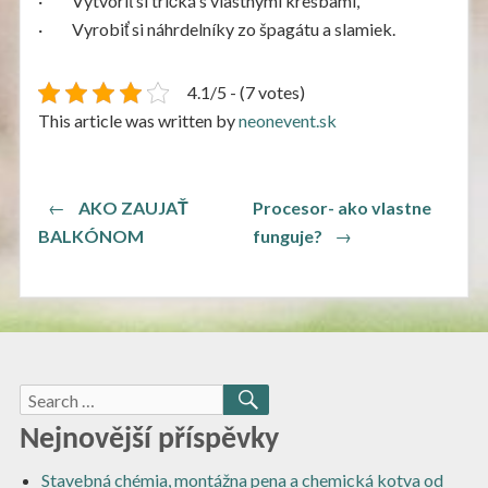
· Vytvoriť si tričká s vlastnými kresbami,
· Vyrobiť si náhrdelníky zo špagátu a slamiek.
4.1/5 - (7 votes)
This article was written by
neonevent.sk
Navigace
Previous
←
AKO ZAUJAŤ
Procesor- ako vlastne
post:
Next
pro
BALKÓNOM
funguje?
→
post:
příspěvek
Search
SEARCH
for:
Nejnovější příspěvky
Stavebná chémia, montážna pena a chemická kotva od