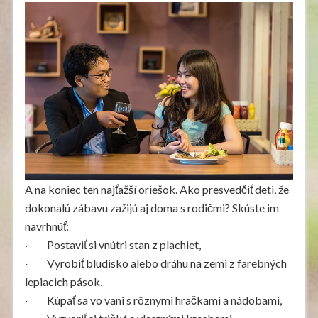
A na koniec ten najťažší oriešok. Ako presvedčiť deti, že
dokonalú zábavu zažijú aj doma s rodičmi? Skúste im
navrhnúť:
· Postaviť si vnútri stan z plachiet,
· Vyrobiť bludisko alebo dráhu na zemi z farebných
lepiacich pások,
· Kúpať sa vo vani s rôznymi hračkami a nádobami,