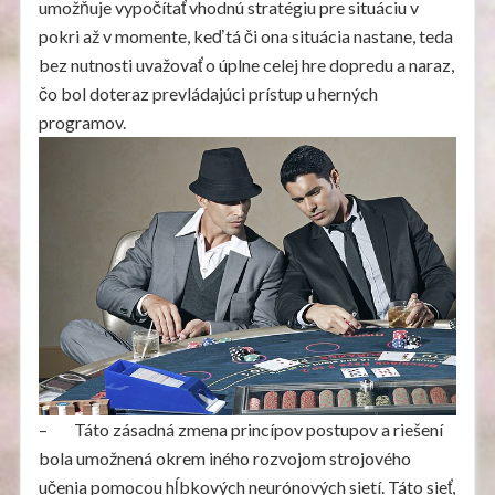
umožňuje vypočítať vhodnú stratégiu pre situáciu v
pokri až v momente, keď tá či ona situácia nastane, teda
bez nutnosti uvažovať o úplne celej hre dopredu a naraz,
čo bol doteraz prevládajúci prístup u herných
programov.
– Táto zásadná zmena princípov postupov a riešení
bola umožnená okrem iného rozvojom strojového
učenia pomocou hĺbkových neurónových sietí. Táto sieť,