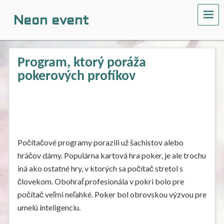
ME
Neon event
Program, ktorý poráža
pokerových profíkov
Počítačové programy porazili už šachistov alebo
hráčov dámy. Populárna kartová hra poker, je ale trochu
iná ako ostatné hry, v ktorých sa počítač stretol s
človekom. Obohrať profesionála v pokri bolo pre
počítač veľmi neľahké. Poker bol obrovskou výzvou pre
umelú inteligenciu.