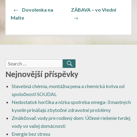
Navigace
Previous
Next
←
Dovolenka na
ZÁBAVA – vo Viedni
post:
post:
pro
Malte
→
příspěvek
Search
SEARCH
for:
Nejnovější příspěvky
Stavebná chémia, montážna pena a chemická kotva od
spoločnosti SOUDAL
Nedostatok horčíka a nízka spotreba omega-3 mastných
kyselín prinášajú zbytočné zdravotné problémy
Zmäkčovač vody pre rodinný dom: Účinné riešenie tvrdej
vody vo vašej domácnosti
Energie bez stresu