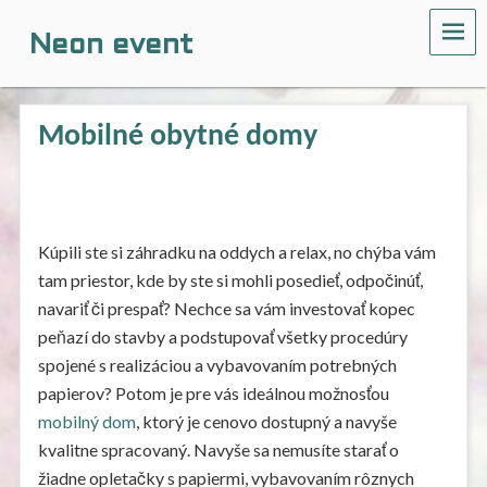
ME
Neon event
Mobilné obytné domy
Kúpili ste si záhradku na oddych a relax, no chýba vám
tam priestor, kde by ste si mohli posedieť, odpočinúť,
navariť či prespať? Nechce sa vám investovať kopec
peňazí do stavby a podstupovať všetky procedúry
spojené s realizáciou a vybavovaním potrebných
papierov? Potom je pre vás ideálnou možnosťou
mobilný dom
, ktorý je cenovo dostupný a navyše
kvalitne spracovaný. Navyše sa nemusíte starať o
žiadne opletačky s papiermi, vybavovaním rôznych