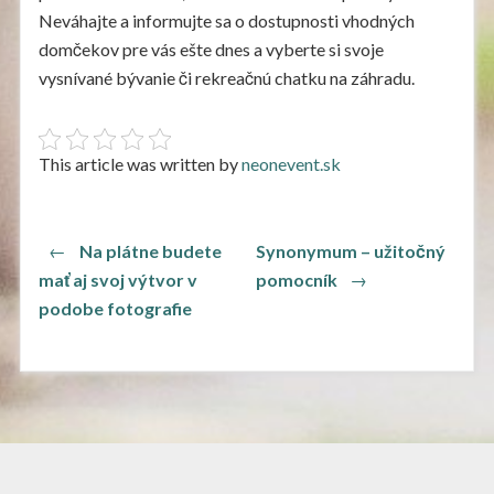
Neváhajte a informujte sa o dostupnosti vhodných
domčekov pre vás ešte dnes a vyberte si svoje
vysnívané bývanie či rekreačnú chatku na záhradu.
This article was written by
neonevent.sk
Navigace
Previous
←
Na plátne budete
Synonymum – užitočný
post:
Next
pro
mať aj svoj výtvor v
pomocník
→
post:
podobe fotografie
příspěvek