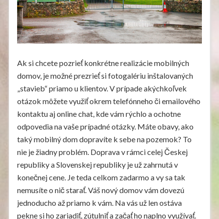
Ak si chcete pozrieť konkrétne realizácie mobilných
domov, je možné prezrieť si fotogalériu inštalovaných
„stavieb“ priamo u klientov. V prípade akýchkoľvek
otázok môžete využiť okrem telefónneho či emailového
kontaktu aj online chat, kde vám rýchlo a ochotne
odpovedia na vaše prípadné otázky. Máte obavy, ako
taký mobilný dom dopravíte k sebe na pozemok? To
nie je žiadny problém. Doprava v rámci celej Českej
republiky a Slovenskej republiky je už zahrnutá v
konečnej cene. Je teda celkom zadarmo a vy sa tak
nemusíte o nič starať. Váš nový domov vám dovezú
jednoducho až priamo k vám. Na vás už len ostáva
pekne si ho zariadiť, zútulniť a začať ho naplno využívať.