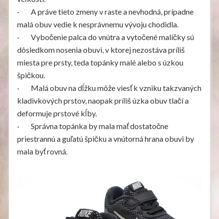
· A práve tieto zmeny v raste a nevhodná, prípadne
malá obuv vedie k nesprávnemu vývoju chodidla.
· Vybočenie palca do vnútra a vytočené malíčky sú
dôsledkom nosenia obuvi, v ktorej nezostáva príliš
miesta pre prsty, teda topánky malé alebo s úzkou
špičkou.
· Malá obuv na dĺžku môže viesť k vzniku takzvaných
kladivkových prstov, naopak príliš úzka obuv tlačí a
deformuje prstové kĺby.
· Správna topánka by mala mať dostatočne
priestrannú a guľatú špičku a vnútorná hrana obuvi by
mala byť rovná.