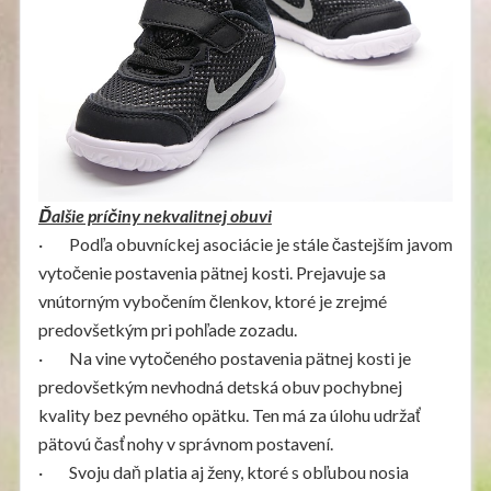
Ďalšie príčiny nekvalitnej obuvi
· Podľa obuvníckej asociácie je stále častejším javom
vytočenie postavenia pätnej kosti. Prejavuje sa
vnútorným vybočením členkov, ktoré je zrejmé
predovšetkým pri pohľade zozadu.
· Na vine vytočeného postavenia pätnej kosti je
predovšetkým nevhodná detská obuv pochybnej
kvality bez pevného opätku. Ten má za úlohu udržať
pätovú časť nohy v správnom postavení.
· Svoju daň platia aj ženy, ktoré s obľubou nosia