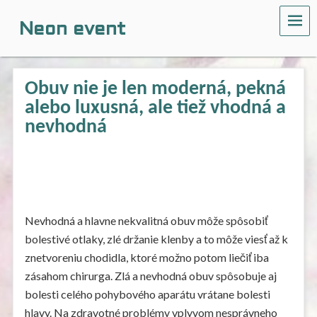
ME
Neon event
Obuv nie je len moderná, pekná
alebo luxusná, ale tiež vhodná a
nevhodná
Nevhodná a hlavne nekvalitná obuv môže spôsobiť
bolestivé otlaky, zlé držanie klenby a to môže viesť až k
znetvoreniu chodidla, ktoré možno potom liečiť iba
zásahom chirurga. Zlá a nevhodná obuv spôsobuje aj
bolesti celého pohybového aparátu vrátane bolesti
hlavy. Na zdravotné problémy vplyvom nesprávneho