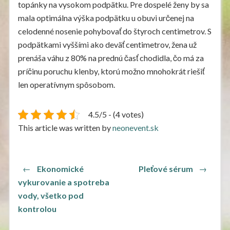
topánky na vysokom podpätku. Pre dospelé ženy by sa
mala optimálna výška podpätku u obuvi určenej na
celodenné nosenie pohybovať do štyroch centimetrov. S
podpätkami vyššími ako deväť centimetrov, žena už
prenáša váhu z 80% na prednú časť chodidla, čo má za
príčinu poruchu klenby, ktorú možno mnohokrát riešiť
len operatívnym spôsobom.
4.5/5 - (4 votes)
This article was written by
neonevent.sk
Navigace
Previous
Next
←
Ekonomické
Pleťové sérum
→
post:
post:
pro
vykurovanie a spotreba
vody, všetko pod
příspěvek
kontrolou