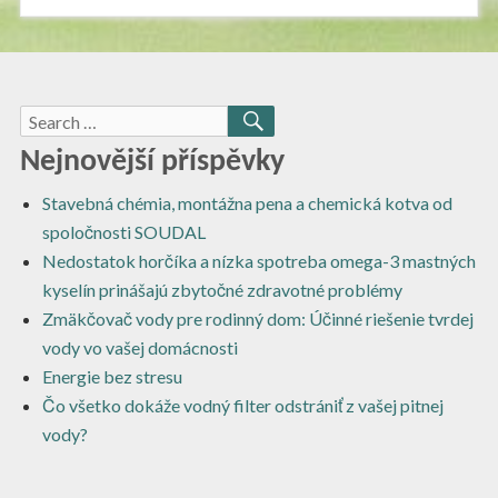
Search
SEARCH
for:
Nejnovější příspěvky
Stavebná chémia, montážna pena a chemická kotva od
spoločnosti SOUDAL
Nedostatok horčíka a nízka spotreba omega-3 mastných
kyselín prinášajú zbytočné zdravotné problémy
Zmäkčovač vody pre rodinný dom: Účinné riešenie tvrdej
vody vo vašej domácnosti
Energie bez stresu
Čo všetko dokáže vodný filter odstrániť z vašej pitnej
vody?