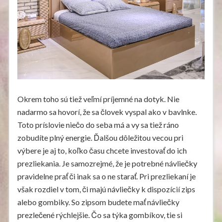
Okrem toho sú tiež veľmí príjemné na dotyk. Nie
nadarmo sa hovorí, že sa človek vyspal ako v bavlnke.
Toto príslovie niečo do seba má a vy sa tiež ráno
zobudíte plný energie. Ďalšou dôležitou vecou pri
výbere je aj to, koľko času chcete investovať do ich
prezliekania. Je samozrejmé, že je potrebné návliečky
pravidelne prať či inak sa o ne starať. Pri prezliekaní je
však rozdiel v tom, či majú návliečky k dispozícií zips
alebo gombiky. So zipsom budete mať návliečky
prezlečené rýchlejšie. Čo sa týka gombíkov, tie si