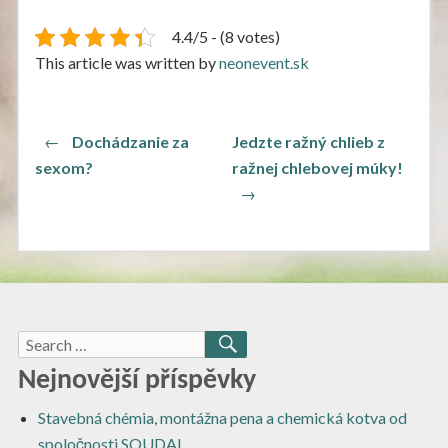
4.4/5 - (8 votes)
This article was written by
neonevent.sk
Navigace
Previous
←
Dochádzanie za
Jedzte ražný chlieb z
post:
Next
pro
sexom?
ražnej chlebovej múky!
post:
→
příspěvek
Search
SEARCH
for:
Nejnovější příspěvky
Stavebná chémia, montážna pena a chemická kotva od
spoločnosti SOUDAL