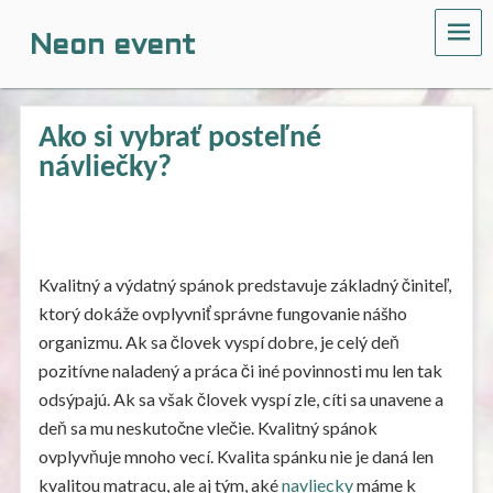
ME
Neon event
Ako si vybrať posteľné
návliečky?
Kvalitný a výdatný spánok predstavuje základný činiteľ,
ktorý dokáže ovplyvniť správne fungovanie nášho
organizmu. Ak sa človek vyspí dobre, je celý deň
pozitívne naladený a práca či iné povinnosti mu len tak
odsýpajú. Ak sa však človek vyspí zle, cíti sa unavene a
deň sa mu neskutočne vlečie. Kvalitný spánok
ovplyvňuje mnoho vecí. Kvalita spánku nie je daná len
kvalitou matracu, ale aj tým, aké
navliecky
máme k