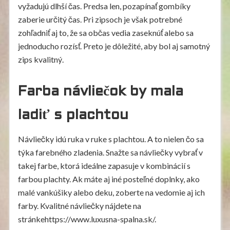
vyžadujú dlhší čas. Predsa len, pozapínať gombíky
zaberie určitý čas. Pri zipsoch je však potrebné
zohľadniť aj to, že sa občas vedia zaseknúť alebo sa
jednoducho rozísť. Preto je dôležité, aby bol aj samotný
zips kvalitný.
Farba návliečok by mala
ladiť s plachtou
Návliečky idú ruka v ruke s plachtou. A to nielen čo sa
týka farebného zladenia. Snažte sa návliečky vybrať v
takej farbe, ktorá ideálne zapasuje v kombinácií s
farbou plachty. Ak máte aj iné posteľné doplnky, ako
malé vankúšiky alebo deku, zoberte na vedomie aj ich
farby. Kvalitné návliečky nájdete na
stránkehttps://www.luxusna-spalna.sk/.