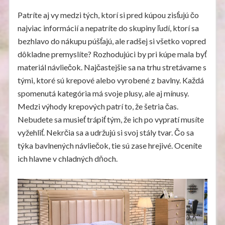
Patríte aj vy medzi tých, ktorí si pred kúpou zisťujú čo
najviac informácií a nepatríte do skupiny ľudí, ktorí sa
bezhlavo do nákupu púšťajú, ale radšej si všetko vopred
dôkladne premyslíte? Rozhodujúci by pri kúpe mala byť
materiál návliečok. Najčastejšie sa na trhu stretávame s
tými, ktoré sú krepové alebo vyrobené z bavlny. Každá
spomenutá kategória má svoje plusy, ale aj mínusy.
Medzi výhody krepových patrí to, že šetria čas.
Nebudete sa musieť trápiť tým, že ich po vypratí musíte
vyžehliť. Nekrčia sa a udržujú si svoj stály tvar. Čo sa
týka bavlnených návliečok, tie sú zase hrejivé. Oceníte
ich hlavne v chladných dňoch.